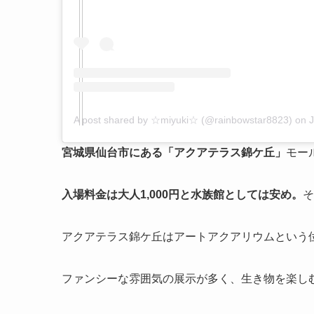
A post shared by ☆miyuki☆ (@rainbowstar8823)
on
J
宮城県仙台市にある「アクアテラス錦ケ丘」
モー
入場料金は大人1,000円と水族館としては安め。
そ
アクアテラス錦ケ丘はアートアクアリウムという
ファンシーな雰囲気の展示が多く、生き物を楽し