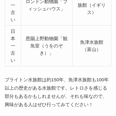
ロンドン動物園「フ
一
族館（イギリ
ィッシュハウス」
古
ス）
い
日
本
恩賜上野動物園「観
魚津水族館
一
魚室（うをのぞ
（富山）
古
き）」
い
ブライトン水族館は約150年、魚津水族館も100年
以上の歴史がある水族館です。レトロさを感じる
部分もあるかもしれませんが、それも味なので、
興味がある人はぜひ行ってみてください！