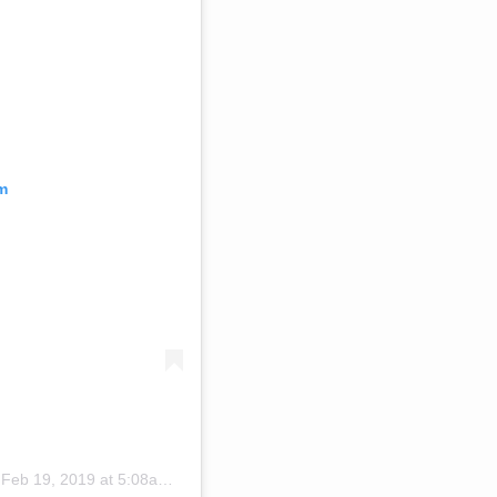
m
n
Feb 19, 2019 at 5:08am PST