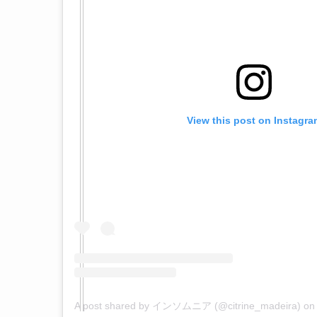
View this post on Instagra
A post shared by インソムニア (@citrine_madeira)
o