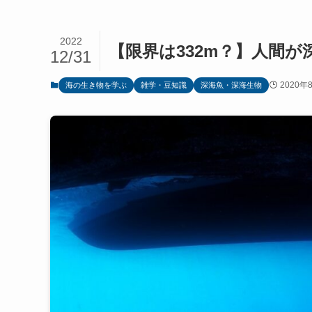
2022
【限界は332m？】人間
12/31
2020年
海の生き物を学ぶ
雑学・豆知識
深海魚・深海生物