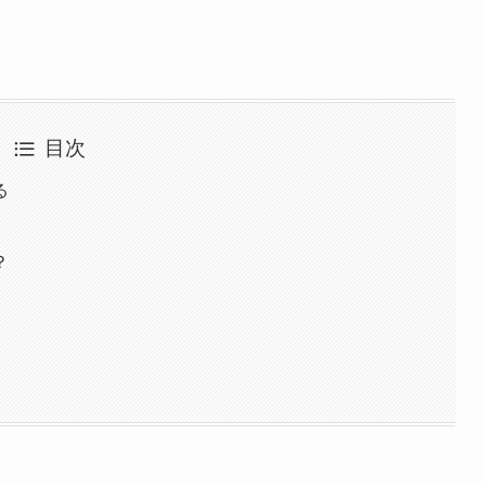
目次
る
？