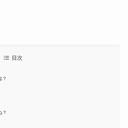
目次
は？
ぬ？