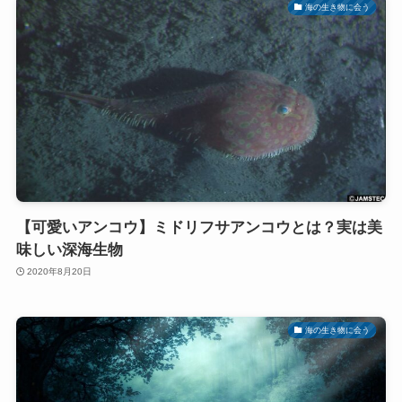
海の生き物に会う
【可愛いアンコウ】ミドリフサアンコウとは？実は美
味しい深海生物
2020年8月20日
海の生き物に会う