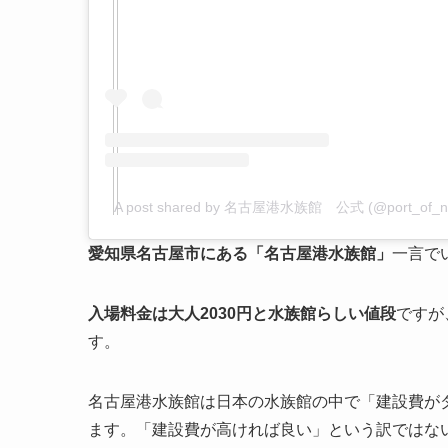
A post shared by 名古屋港水族館 公式 (@port_of_nag
愛知県名古屋市にある「名古屋港水族館」
一言で
入場料金は大人2030円と水族館らしい値段
ですが
す。
名古屋港水族館は日本の水族館の中で「建設費が
ます。「建設費が高ければ良い」という訳ではな