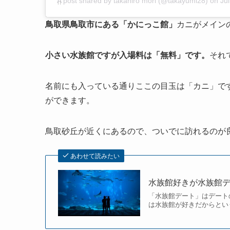
A post shared by takahiro mori (@takayumi28)
on
Ju
鳥取県鳥取市にある「かにっこ館」
カニがメイン
小さい水族館ですが入場料は「無料」です。
それ
名前にも入っている通りここの目玉は「カニ」で
ができます。
鳥取砂丘が近くにあるので、ついでに訪れるのが
あわせて読みたい
水族館好きが水族館デ
「水族館デート」はデート
は水族館が好きだからとい